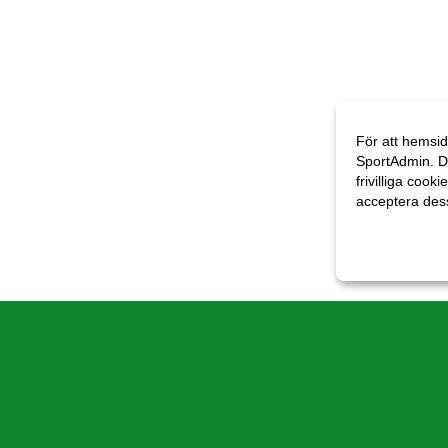
För att hemsid
SportAdmin. D
frivilliga cooki
acceptera des
Anpassa dina 