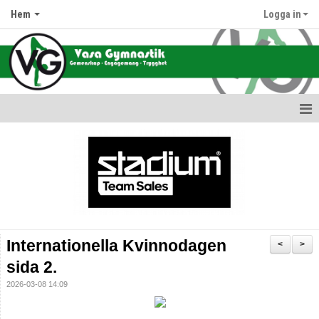
Hem
Logga in
Hem
Nyheter
Information om oss
Föreningens värdegrund
Internationella Kvinnodagen
<
>
Terminsdata & Grupper
sida 2.
2026-03-08 14:09
Avgifter
Hallar & Lokaler