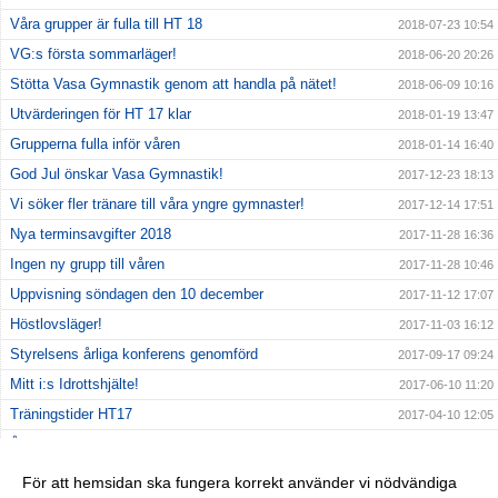
Våra grupper är fulla till HT 18
2018-07-23 10:54
VG:s första sommarläger!
2018-06-20 20:26
Stötta Vasa Gymnastik genom att handla på nätet!
2018-06-09 10:16
Utvärderingen för HT 17 klar
2018-01-19 13:47
Grupperna fulla inför våren
2018-01-14 16:40
God Jul önskar Vasa Gymnastik!
2017-12-23 18:13
Vi söker fler tränare till våra yngre gymnaster!
2017-12-14 17:51
Nya terminsavgifter 2018
2017-11-28 16:36
Ingen ny grupp till våren
2017-11-28 10:46
Uppvisning söndagen den 10 december
2017-11-12 17:07
Höstlovsläger!
2017-11-03 16:12
Styrelsens årliga konferens genomförd
2017-09-17 09:24
Mitt i:s Idrottshjälte!
2017-06-10 11:20
Träningstider HT17
2017-04-10 12:05
Årsmöte Vasa Gymnastik 18/12-16
2017-01-13 14:02
Höstlovsläger i Rödabergsskolan
2016-10-31 19:33
För att hemsidan ska fungera korrekt använder vi nödvändiga