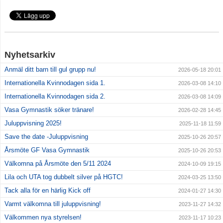
Medlemskap
Vill du bli tränare?
Nyhetsarkiv
Beställ föreningskläder
Anmäl ditt barn till gul grupp nu!
2026-05-18 20:01
Internationella Kvinnodagen sida 1.
2026-03-08 14:10
Kalender
Internationella Kvinnodagen sida 2.
2026-03-08 14:09
Kontakt
Vasa Gymnastik söker tränare!
2026-02-28 14:45
Juluppvisning 2025!
2025-11-18 11:59
Vanliga frågor
Save the date -Juluppvisning
2025-10-26 20:57
Årsmöte GF Vasa Gymnastik
Integritetspolicy
2025-10-26 20:53
Välkomna på Årsmöte den 5/11 2024
2024-10-09 19:15
Tränare
Lila och UTA tog dubbelt silver på HGTC!
2024-03-25 13:50
Tack alla för en härlig Kick off
2024-01-27 14:30
Varmt välkomna till juluppvisning!
2023-11-27 14:32
Välkommen nya styrelsen!
2023-11-17 10:23