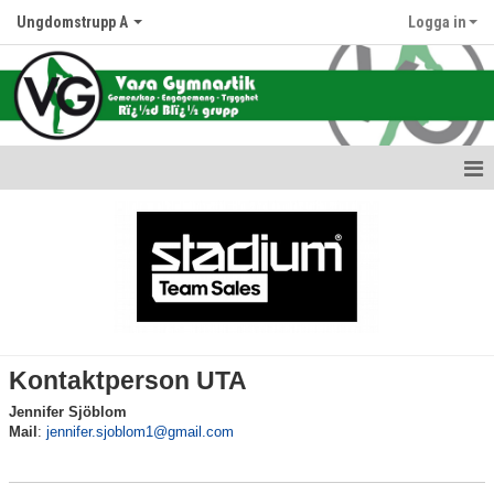
Ungdomstrupp A
Logga in
Hem
Nyheter
Kalender
Bildgalleri
Kontaktperson UTA
Dokument
Jennifer Sjöblom
Mail
:
jennifer.sjoblom1@gmail.com
Kontakt
Tränarschema