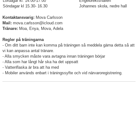
Lördagar kl. 14.00-17.00
Engelbrektshallen
Söndagar kl 15.30- 16.30
Johannes skola, nedre hall
Kontaktansvarig:
Mova Carlsson
Mail:
mova.carlsson@icloud.com
Tränare:
Moa, Enya, Mova, Adela
Regler på träningarna
- Om ditt barn inte kan komma på träningen så meddela gärna detta så att
vi kan anpassa antal tränare.
- Alla smycken måste vara avtagna innan träningen börjar
- Alla som har långt hår ska ha det uppsatt
- Vattenflaska är bra att ha med
- Mobiler används enbart i träningssyfte och vid närvaroregistrering.