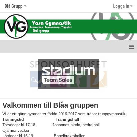
Blå Grupp
Logga in
Hem
Nyheter
Kalender
Bildgalleri
Välkommen till Blåa gruppen
Dokument
Vi är ett gäng gymnaster födda 2016-2017 som tränar truppgymnastik.
Träningstid Träningshall
Kontakt
Torsdagar kl 17-18 Johannes skola, nedre hall
Ojämna veckor
Lördagar kl 16-19 Engelbrektshallen