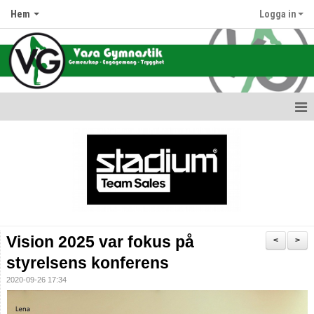
Hem
Logga in
Hem
Nyheter
Information om oss
Föreningens värdegrund
Vision 2025 var fokus på
<
>
Terminsdata & Grupper
styrelsens konferens
2020-09-26 17:34
Avgifter
Hallar & Lokaler