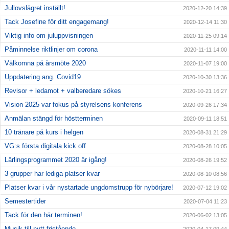
Jullovslägret inställt!
2020-12-20 14:39
Tack Josefine för ditt engagemang!
2020-12-14 11:30
Viktig info om juluppvisningen
2020-11-25 09:14
Påminnelse riktlinjer om corona
2020-11-11 14:00
Välkomna på årsmöte 2020
2020-11-07 19:00
Uppdatering ang. Covid19
2020-10-30 13:36
Revisor + ledamot + valberedare sökes
2020-10-21 16:27
Vision 2025 var fokus på styrelsens konferens
2020-09-26 17:34
Anmälan stängd för höstterminen
2020-09-11 18:51
10 tränare på kurs i helgen
2020-08-31 21:29
VG:s första digitala kick off
2020-08-28 10:05
Lärlingsprogrammet 2020 är igång!
2020-08-26 19:52
3 grupper har lediga platser kvar
2020-08-10 08:56
Platser kvar i vår nystartade ungdomstrupp för nybörjare!
2020-07-12 19:02
Semestertider
2020-07-04 11:23
Tack för den här terminen!
2020-06-02 13:05
Musik till nytt fristående
2020-04-17 09:44