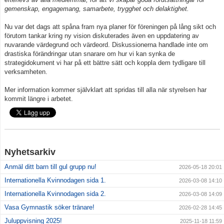
gemenskap, engagemang, samarbete, trygghet och delaktighet.
Nu var det dags att spåna fram nya planer för föreningen på lång sikt och
förutom tankar kring ny vision diskuterades även en uppdatering av
nuvarande värdegrund och värdeord. Diskussionerna handlade inte om
drastiska förändringar utan snarare om hur vi kan synka de
strategidokument vi har på ett bättre sätt och koppla dem tydligare till
verksamheten.
Mer information kommer självklart att spridas till alla när styrelsen har
kommit längre i arbetet.
Nyhetsarkiv
Anmäl ditt barn till gul grupp nu!
2026-05-18 20:01
Internationella Kvinnodagen sida 1.
2026-03-08 14:10
Internationella Kvinnodagen sida 2.
2026-03-08 14:09
Vasa Gymnastik söker tränare!
2026-02-28 14:45
Juluppvisning 2025!
2025-11-18 11:59