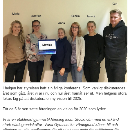
Medlemskap
Vill du bli tränare?
Beställ föreningskläder
Kalender
Kontakt
Vanliga frågor
Integritetspolicy
I helgen har styrelsen haft sin årliga konferens. Som vanligt diskuterades
året som gått, året vi är i nu och hur året framåt ser ut. Men helgens stora
fokus låg på att diskutera en ny vision till 2025.
Tränare
För ca 5 år sen satte föreningen en vision för 2020 som lyder:
Vi är en etablerad gymnastikförening inom Stockholm med en erkänd
stark värdegrundskultur. Vasa Gymnastiks värdegrund känns till och
efterlevs av alla medlemmar, för att vi skapar goda förutsättningar för