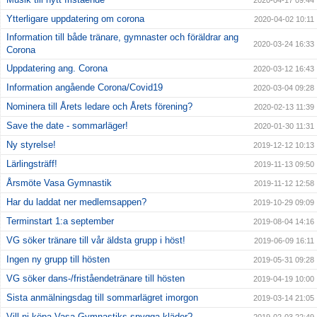
Ytterligare uppdatering om corona
2020-04-02 10:11
Information till både tränare, gymnaster och föräldrar ang
2020-03-24 16:33
Corona
Uppdatering ang. Corona
2020-03-12 16:43
Information angående Corona/Covid19
2020-03-04 09:28
Nominera till Årets ledare och Årets förening?
2020-02-13 11:39
Save the date - sommarläger!
2020-01-30 11:31
Ny styrelse!
2019-12-12 10:13
Lärlingsträff!
2019-11-13 09:50
Årsmöte Vasa Gymnastik
2019-11-12 12:58
Har du laddat ner medlemsappen?
2019-10-29 09:09
Terminstart 1:a september
2019-08-04 14:16
VG söker tränare till vår äldsta grupp i höst!
2019-06-09 16:11
Ingen ny grupp till hösten
2019-05-31 09:28
VG söker dans-/friståendetränare till hösten
2019-04-19 10:00
Sista anmälningsdag till sommarlägret imorgon
2019-03-14 21:05
Vill ni köpa Vasa Gymnastiks snygga kläder?
2019-02-03 22:49