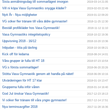
Sista anmälningsdag till sommarlägret imorgon
2019-03-14 21:05
Vill ni köpa Vasa Gymnastiks snygga kläder?
2019-02-03 22:49
Nytt År - Nya möjligheter
2019-01-22 09:20
VG söker fler tränare till våra äldre gymnaster!
2018-11-25 12:30
Beställ profilkläder hos Vasa Gymnastik!
2018-11-12 11:10
Vasa Gymnastiks integritetspolicy
2018-10-22 19:36
Uppvisning 2018 - 16/12
2018-10-20 13:36
Inbjudan - titta på tävling
2018-10-16 08:21
Kick off för ledarna
2018-08-24 14:01
Våra grupper är fulla till HT 18
2018-07-23 10:54
VG:s första sommarläger!
2018-06-20 20:26
Stötta Vasa Gymnastik genom att handla på nätet!
2018-06-09 10:16
Utvärderingen för HT 17 klar
2018-01-19 13:47
Grupperna fulla inför våren
2018-01-14 16:40
God Jul önskar Vasa Gymnastik!
2017-12-23 18:13
Vi söker fler tränare till våra yngre gymnaster!
2017-12-14 17:51
Nya terminsavgifter 2018
2017-11-28 16:36