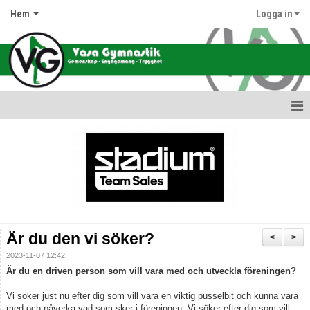
Hem
Logga in
Hem
Nyheter
Information om oss
Föreningens värdegrund
Är du den vi söker?
<
>
Terminsdata & Grupper
2023-11-07 12:42
Är du en driven person som vill vara med och utveckla föreningen?
Avgifter
Vi söker just nu efter dig som vill vara en viktig pusselbit och kunna vara
med och påverka vad som sker i föreningen. Vi söker efter dig som vill
Hallar & Lokaler