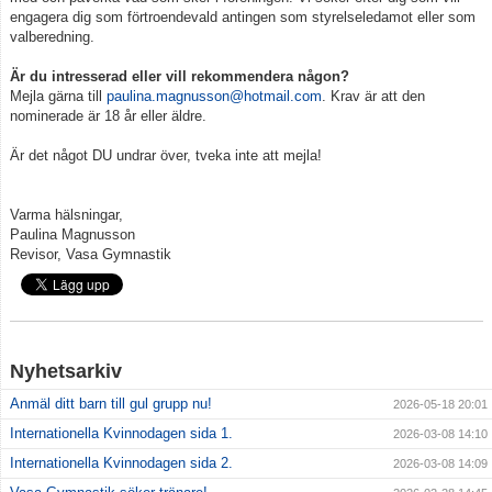
engagera dig som förtroendevald antingen som styrelseledamot eller som
valberedning.
Medlemskap
Är du intresserad eller vill rekommendera någon?
Mejla gärna till
Vill du bli tränare?
paulina.magnusson@hotmail.com
. Krav är att den
nominerade är 18 år eller äldre.
Beställ föreningskläder
Är det något DU undrar över, tveka inte att mejla!
Kalender
Varma hälsningar,
Paulina Magnusson
Kontakt
Revisor, Vasa Gymnastik
Vanliga frågor
Integritetspolicy
Nyhetsarkiv
Tränare
Anmäl ditt barn till gul grupp nu!
2026-05-18 20:01
Internationella Kvinnodagen sida 1.
2026-03-08 14:10
Internationella Kvinnodagen sida 2.
2026-03-08 14:09