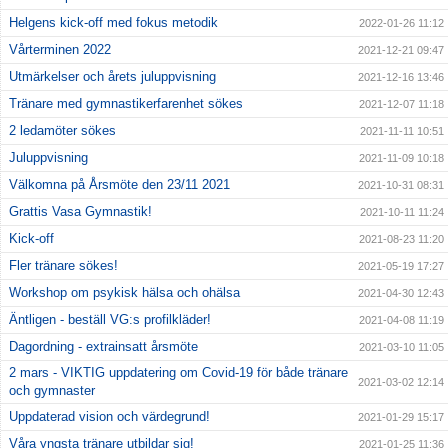
Helgens kick-off med fokus metodik
2022-01-26 11:12
Vårterminen 2022
2021-12-21 09:47
Utmärkelser och årets juluppvisning
2021-12-16 13:46
Tränare med gymnastikerfarenhet sökes
2021-12-07 11:18
2 ledamöter sökes
2021-11-11 10:51
Juluppvisning
2021-11-09 10:18
Välkomna på Årsmöte den 23/11 2021
2021-10-31 08:31
Grattis Vasa Gymnastik!
2021-10-11 11:24
Kick-off
2021-08-23 11:20
Fler tränare sökes!
2021-05-19 17:27
Workshop om psykisk hälsa och ohälsa
2021-04-30 12:43
Äntligen - beställ VG:s profilkläder!
2021-04-08 11:19
Dagordning - extrainsatt årsmöte
2021-03-10 11:05
2 mars - VIKTIG uppdatering om Covid-19 för både tränare
2021-03-02 12:14
och gymnaster
Uppdaterad vision och värdegrund!
2021-01-29 15:17
Våra yngsta tränare utbildar sig!
2021-01-25 11:36