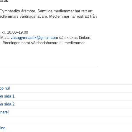
stik
 Gymnastiks årsmöte. Samtliga medlemmar har rätt att
edlemmars vårdnadshavare. Medlemmar har rösträtt från
 kl. 18.00–19.00
 Maila
vasagymnastik@gmail.com
så skickas länken.
 föreningen samt vårdnadshavare till medlemmar i
upp nu!
en sida 1.
en sida 2.
nare!
ing