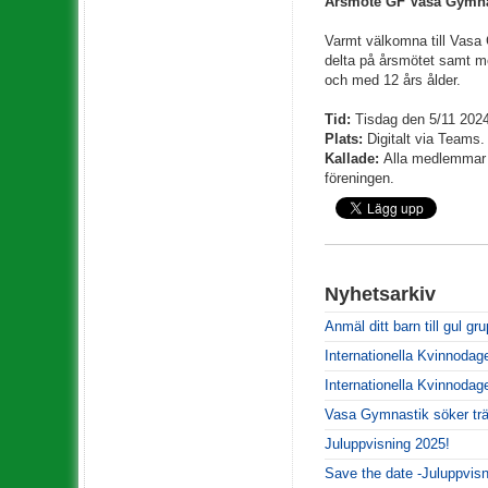
Årsmöte
GF Vasa Gymna
Varmt välkomna till Vasa
delta på årsmötet samt m
och med 12 års ålder.
Tid:
Tisdag den 5/11 2024
Plats:
Digitalt via Teams.
Kallade:
Alla medlemmar i
föreningen.
Nyhetsarkiv
Anmäl ditt barn till gul gr
Internationella Kvinnodag
Internationella Kvinnodag
Vasa Gymnastik söker trä
Juluppvisning 2025!
Save the date -Juluppvisn