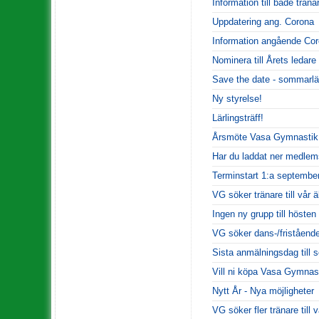
Information till både trän
Uppdatering ang. Corona
Information angående Co
Nominera till Årets ledare
Save the date - sommarlä
Ny styrelse!
Lärlingsträff!
Årsmöte Vasa Gymnastik
Har du laddat ner medle
Terminstart 1:a septembe
VG söker tränare till vår ä
Ingen ny grupp till hösten
VG söker dans-/friståendet
Sista anmälningsdag till
Vill ni köpa Vasa Gymnas
Nytt År - Nya möjligheter
VG söker fler tränare till