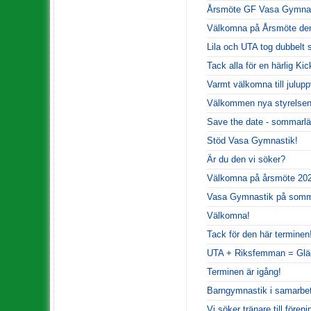
Årsmöte GF Vasa Gymna
Välkomna på Årsmöte den
Lila och UTA tog dubbelt 
Tack alla för en härlig Kic
Varmt välkomna till julupp
Välkommen nya styrelsen
Save the date - sommarlä
Stöd Vasa Gymnastik!
Är du den vi söker?
Välkomna på årsmöte 202
Vasa Gymnastik på somm
Välkomna!
Tack för den här terminen
UTA + Riksfemman = Glä
Terminen är igång!
Barngymnastik i samarbe
Vi söker tränare till fören