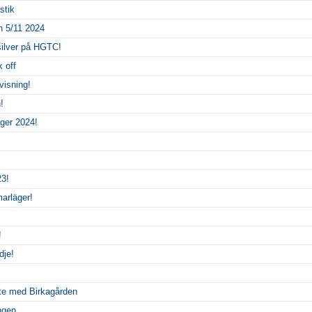
stik
 5/11 2024
silver på HGTC!
k off
visning!
!
ger 2024!
3!
arläger!
!
dje!
te med Birkagården
ingen