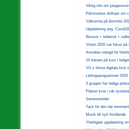
Viktig info om juluppvisni
Påminnelse riktlinjer om 
Välkomna på årsmöte 20
Uppdatering ang. Covid19
Revisor + ledamot + valb
Vision 2025 var fokus på 
Anmälan stängd för höstt
10 tränare på kurs i helge
VG:s första digitala kick o
Lärlingsprogrammet 2020 
3 grupper har lediga plats
Platser kvar i vår nystar
Semestertider
Tack för den här terminen
Musik till nytt fristående
Ytterligare uppdatering o