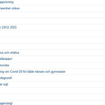
uppvisning
farenhet sökes
 23/11 2021
sa och ohälsa
filkläder!
årsmöte
ing om Covid-19 för både tränare och gymnaster
rdegrund!
ar sig!
gagemang!