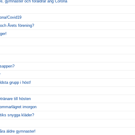
are, gymnaster och föräldrar ang Corona
rona/Covid19
 och Årets förening?
ger!
msappen?
r
ldsta grupp i höst!
ränare till hösten
 sommarlägret imorgon
tiks snygga kläder?
 våra äldre gymnaster!