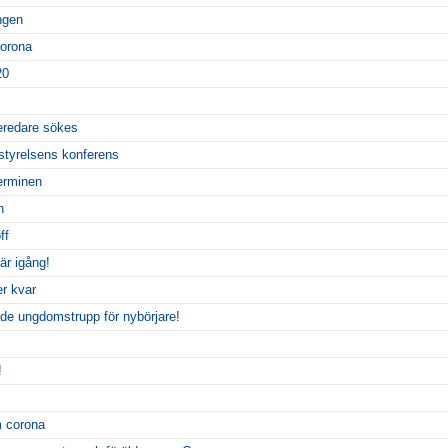
ngen
corona
20
eredare sökes
styrelsens konferens
erminen
n
ff
är igång!
er kvar
tade ungdomstrupp för nybörjare!
!
m corona