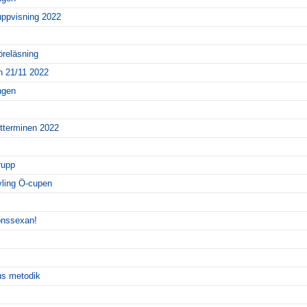
uppvisning 2022
reläsning
 21/11 2022
ingen
tterminen 2022
rupp
ävling Ö-cupen
ionssexan!
us metodik