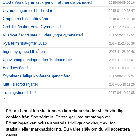
Stötta Vasa Gymnastik genom att handla på nätet!
2018-06-09 10:16
Utvärderingen för HT 17 klar
2018-01-19 13:47
Grupperna fulla inför våren
2018-01-14 16:40
God Jul önskar Vasa Gymnastik!
2017-12-23 18:13
Vi söker fler tränare till våra yngre gymnaster!
2017-12-14 17:51
Nya terminsavgifter 2018
2017-11-28 16:36
Ingen ny grupp till våren
2017-11-28 10:46
Uppvisning söndagen den 10 december
2017-11-12 17:07
Höstlovsläger!
2017-11-03 16:12
Styrelsens årliga konferens genomförd
2017-09-17 09:24
Mitt i:s Idrottshjälte!
2017-06-10 11:20
Träningstider HT17
2017-04-10 12:05
Årsmöte Vasa Gymnastik 18/12-16
2017-01-13 14:02
Höstlovsläger i Rödabergsskolan
2016-10-31 19:33
För att hemsidan ska fungera korrekt använder vi nödvändiga
cookies från SportAdmin. Dessa går inte att stänga av.
Vasa Gymnastik fyller 4 år!
2016-10-08 16:59
Föreningen kan också använda frivilliga cookies, t.ex. för
--Kick-off lördag 3/9 kl 13.30--
2016-08-18 12:20
statistik eller marknadsföring. Du väljer själv om du vill acceptera
dessa.