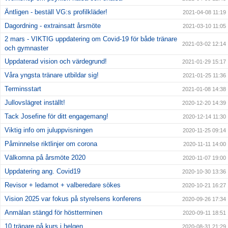
Äntligen - beställ VG:s profilkläder!
2021-04-08 11:19
Dagordning - extrainsatt årsmöte
2021-03-10 11:05
2 mars - VIKTIG uppdatering om Covid-19 för både tränare
2021-03-02 12:14
och gymnaster
Uppdaterad vision och värdegrund!
2021-01-29 15:17
Våra yngsta tränare utbildar sig!
2021-01-25 11:36
Terminsstart
2021-01-08 14:38
Jullovslägret inställt!
2020-12-20 14:39
Tack Josefine för ditt engagemang!
2020-12-14 11:30
Viktig info om juluppvisningen
2020-11-25 09:14
Påminnelse riktlinjer om corona
2020-11-11 14:00
Välkomna på årsmöte 2020
2020-11-07 19:00
Uppdatering ang. Covid19
2020-10-30 13:36
Revisor + ledamot + valberedare sökes
2020-10-21 16:27
Vision 2025 var fokus på styrelsens konferens
2020-09-26 17:34
Anmälan stängd för höstterminen
2020-09-11 18:51
10 tränare på kurs i helgen
2020-08-31 21:29