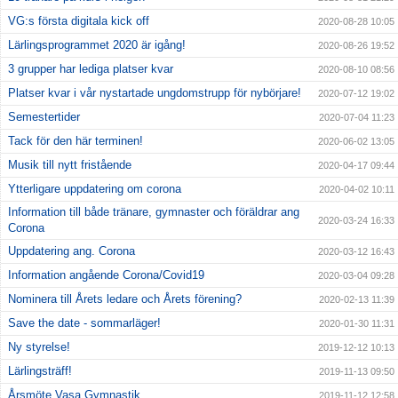
VG:s första digitala kick off
2020-08-28 10:05
Lärlingsprogrammet 2020 är igång!
2020-08-26 19:52
3 grupper har lediga platser kvar
2020-08-10 08:56
Platser kvar i vår nystartade ungdomstrupp för nybörjare!
2020-07-12 19:02
Semestertider
2020-07-04 11:23
Tack för den här terminen!
2020-06-02 13:05
Musik till nytt fristående
2020-04-17 09:44
Ytterligare uppdatering om corona
2020-04-02 10:11
Information till både tränare, gymnaster och föräldrar ang
2020-03-24 16:33
Corona
Uppdatering ang. Corona
2020-03-12 16:43
Information angående Corona/Covid19
2020-03-04 09:28
Nominera till Årets ledare och Årets förening?
2020-02-13 11:39
Save the date - sommarläger!
2020-01-30 11:31
Ny styrelse!
2019-12-12 10:13
Lärlingsträff!
2019-11-13 09:50
Årsmöte Vasa Gymnastik
2019-11-12 12:58