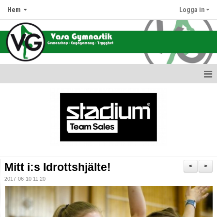
Hem
Logga in
Hem
Nyheter
Information om oss
Föreningens värdegrund
Mitt i:s Idrottshjälte!
<
>
Terminsdata & Grupper
2017-06-10 11:20
Avgifter
Hallar & Lokaler