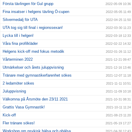
Första tävlingen för Gul grupp
2022-05-09 10:36
Fina insatser i helgens tävling Ö-cupen
2022-05-05 11:49
Silvermedalj för UTA
2022-04-25 11:50
UTA tog sig till final i regionssexan!
2022-03-30 11:23
Lycka till i helgen!
2022-03-18 12:33
Våra fina profilkläder
2022-02-22 14:32
Helgens kick-off med fokus metodik
2022-01-26 11:12
Vårterminen 2022
2021-12-21 09:47
Utmärkelser och årets juluppvisning
2021-12-16 13:46
Tränare med gymnastikerfarenhet sökes
2021-12-07 11:18
2 ledamöter sökes
2021-11-11 10:51
Juluppvisning
2021-11-09 10:18
Välkomna på Årsmöte den 23/11 2021
2021-10-31 08:31
Grattis Vasa Gymnastik!
2021-10-11 11:24
Kick-off
2021-08-23 11:20
Fler tränare sökes!
2021-05-19 17:27
Workshop om psykisk hälsa och ohälsa
2021-04-30 12:43