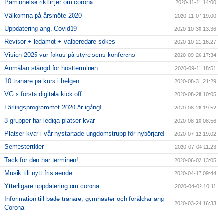
Påminnelse riktlinjer om corona
2020-11-11 14:00
Välkomna på årsmöte 2020
2020-11-07 19:00
Uppdatering ang. Covid19
2020-10-30 13:36
Revisor + ledamot + valberedare sökes
2020-10-21 16:27
Vision 2025 var fokus på styrelsens konferens
2020-09-26 17:34
Anmälan stängd för höstterminen
2020-09-11 18:51
10 tränare på kurs i helgen
2020-08-31 21:29
VG:s första digitala kick off
2020-08-28 10:05
Lärlingsprogrammet 2020 är igång!
2020-08-26 19:52
3 grupper har lediga platser kvar
2020-08-10 08:56
Platser kvar i vår nystartade ungdomstrupp för nybörjare!
2020-07-12 19:02
Semestertider
2020-07-04 11:23
Tack för den här terminen!
2020-06-02 13:05
Musik till nytt fristående
2020-04-17 09:44
Ytterligare uppdatering om corona
2020-04-02 10:11
Information till både tränare, gymnaster och föräldrar ang
2020-03-24 16:33
Corona