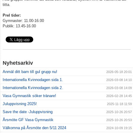
titta.
Medlemskap
Prel tider:
Gymnaster: 11.00-16.00
Publik: 13.45-16.00
Vill du bli tränare?
Beställ föreningskläder
Kalender
Nyhetsarkiv
Kontakt
Anmäl ditt barn till gul grupp nu!
2026-05-18 20:01
Vanliga frågor
Internationella Kvinnodagen sida 1.
2026-03-08 14:10
Internationella Kvinnodagen sida 2.
2026-03-08 14:09
Integritetspolicy
Vasa Gymnastik söker tränare!
2026-02-28 14:45
Tränare
Juluppvisning 2025!
2025-11-18 11:59
Save the date -Juluppvisning
2025-10-26 20:57
Årsmöte GF Vasa Gymnastik
2025-10-26 20:53
Välkomna på Årsmöte den 5/11 2024
2024-10-09 19:15