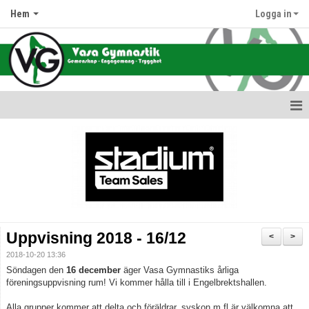
Hem
Logga in
Hem
Nyheter
Information om oss
Föreningens värdegrund
Uppvisning 2018 - 16/12
<
>
Terminsdata & Grupper
2018-10-20 13:36
Söndagen den
16 december
äger Vasa Gymnastiks årliga
Avgifter
föreningsuppvisning rum! Vi kommer hålla till i Engelbrektshallen.
Alla grupper kommer att delta och föräldrar, syskon m.fl är välkomna att
Hallar & Lokaler