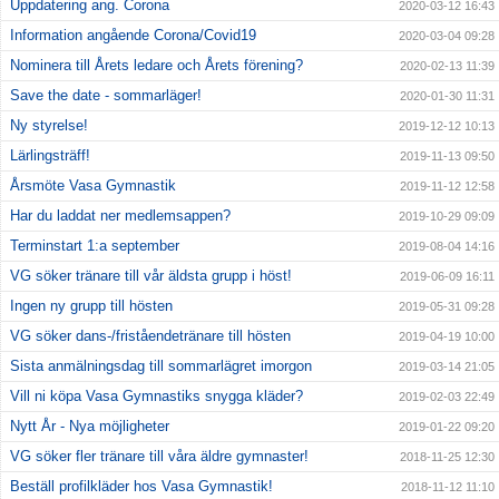
Uppdatering ang. Corona
2020-03-12 16:43
Information angående Corona/Covid19
2020-03-04 09:28
Nominera till Årets ledare och Årets förening?
2020-02-13 11:39
Save the date - sommarläger!
2020-01-30 11:31
Ny styrelse!
2019-12-12 10:13
Lärlingsträff!
2019-11-13 09:50
Årsmöte Vasa Gymnastik
2019-11-12 12:58
Har du laddat ner medlemsappen?
2019-10-29 09:09
Terminstart 1:a september
2019-08-04 14:16
VG söker tränare till vår äldsta grupp i höst!
2019-06-09 16:11
Ingen ny grupp till hösten
2019-05-31 09:28
VG söker dans-/friståendetränare till hösten
2019-04-19 10:00
Sista anmälningsdag till sommarlägret imorgon
2019-03-14 21:05
Vill ni köpa Vasa Gymnastiks snygga kläder?
2019-02-03 22:49
Nytt År - Nya möjligheter
2019-01-22 09:20
VG söker fler tränare till våra äldre gymnaster!
2018-11-25 12:30
Beställ profilkläder hos Vasa Gymnastik!
2018-11-12 11:10