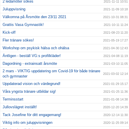
2 ledamöter sökes
2021-11-11 10:51
Juluppvisning
2021-11-09 10:18
Välkomna på Årsmöte den 23/11 2021
2021-10-31 08:31
Grattis Vasa Gymnastik!
2021-10-11 11:24
Kick-off
2021-08-23 11:20
Fler tränare sökes!
2021-05-19 17:27
Workshop om psykisk hälsa och ohälsa
2021-04-30 12:43
Äntligen - beställ VG:s profilkläder!
2021-04-08 11:19
Dagordning - extrainsatt årsmöte
2021-03-10 11:05
2 mars - VIKTIG uppdatering om Covid-19 för både tränare
2021-03-02 12:14
och gymnaster
Uppdaterad vision och värdegrund!
2021-01-29 15:17
Våra yngsta tränare utbildar sig!
2021-01-25 11:36
Terminsstart
2021-01-08 14:38
Jullovslägret inställt!
2020-12-20 14:39
Tack Josefine för ditt engagemang!
2020-12-14 11:30
Viktig info om juluppvisningen
2020-11-25 09:14