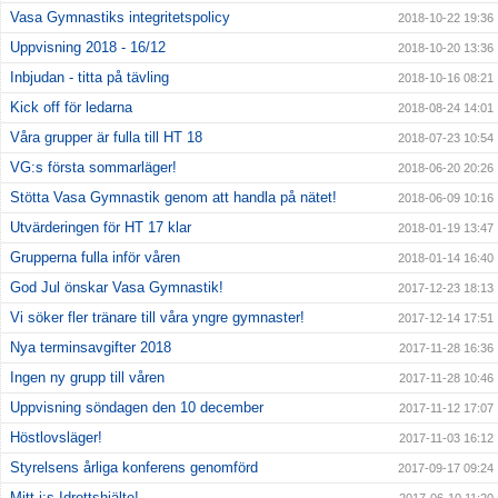
Vasa Gymnastiks integritetspolicy
2018-10-22 19:36
Uppvisning 2018 - 16/12
2018-10-20 13:36
Inbjudan - titta på tävling
2018-10-16 08:21
Kick off för ledarna
2018-08-24 14:01
Våra grupper är fulla till HT 18
2018-07-23 10:54
VG:s första sommarläger!
2018-06-20 20:26
Stötta Vasa Gymnastik genom att handla på nätet!
2018-06-09 10:16
Utvärderingen för HT 17 klar
2018-01-19 13:47
Grupperna fulla inför våren
2018-01-14 16:40
God Jul önskar Vasa Gymnastik!
2017-12-23 18:13
Vi söker fler tränare till våra yngre gymnaster!
2017-12-14 17:51
Nya terminsavgifter 2018
2017-11-28 16:36
Ingen ny grupp till våren
2017-11-28 10:46
Uppvisning söndagen den 10 december
2017-11-12 17:07
Höstlovsläger!
2017-11-03 16:12
Styrelsens årliga konferens genomförd
2017-09-17 09:24
Mitt i:s Idrottshjälte!