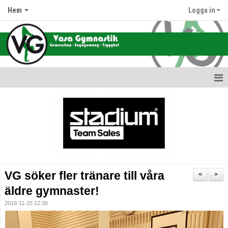
Hem
Logga in
Hem
Nyheter
Information om oss
Föreningens värdegrund
VG söker fler tränare till våra
<
>
Terminsdata & Grupper
äldre gymnaster!
2018-11-25 12:30
Avgifter
Hallar & Lokaler