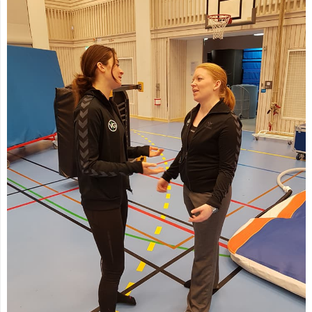
Medlemskap
Vill du bli tränare?
Beställ föreningskläder
Kalender
Kontakt
Vanliga frågor
Integritetspolicy
Tränare