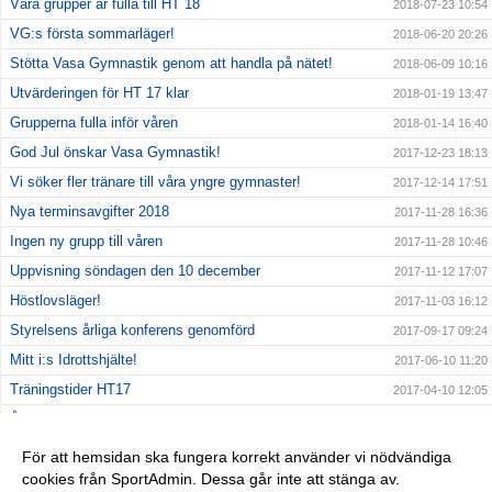
Våra grupper är fulla till HT 18
2018-07-23 10:54
VG:s första sommarläger!
2018-06-20 20:26
Stötta Vasa Gymnastik genom att handla på nätet!
2018-06-09 10:16
Utvärderingen för HT 17 klar
2018-01-19 13:47
Grupperna fulla inför våren
2018-01-14 16:40
God Jul önskar Vasa Gymnastik!
2017-12-23 18:13
Vi söker fler tränare till våra yngre gymnaster!
2017-12-14 17:51
Nya terminsavgifter 2018
2017-11-28 16:36
Ingen ny grupp till våren
2017-11-28 10:46
Uppvisning söndagen den 10 december
2017-11-12 17:07
Höstlovsläger!
2017-11-03 16:12
Styrelsens årliga konferens genomförd
2017-09-17 09:24
Mitt i:s Idrottshjälte!
2017-06-10 11:20
Träningstider HT17
2017-04-10 12:05
Årsmöte Vasa Gymnastik 18/12-16
2017-01-13 14:02
Höstlovsläger i Rödabergsskolan
2016-10-31 19:33
För att hemsidan ska fungera korrekt använder vi nödvändiga
cookies från SportAdmin. Dessa går inte att stänga av.
Vasa Gymnastik fyller 4 år!
2016-10-08 16:59