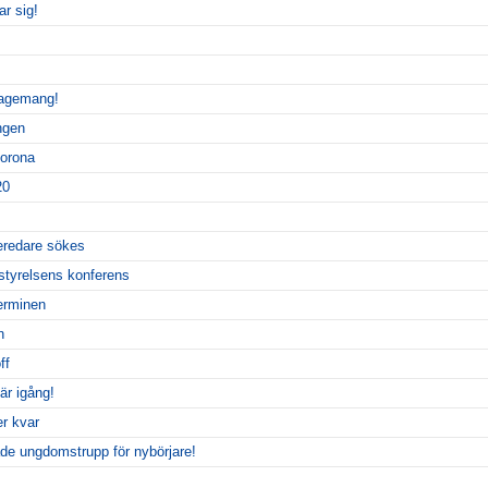
ar sig!
gagemang!
ngen
corona
20
eredare sökes
styrelsens konferens
erminen
n
ff
är igång!
er kvar
tade ungdomstrupp för nybörjare!