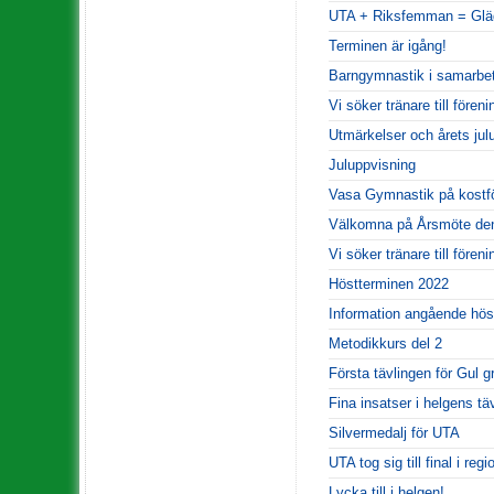
UTA + Riksfemman = Glä
Terminen är igång!
Barngymnastik i samarbe
Vi söker tränare till fören
Utmärkelser och årets jul
Juluppvisning
Vasa Gymnastik på kostfö
Välkomna på Årsmöte den
Vi söker tränare till fören
Höstterminen 2022
Information angående hös
Metodikkurs del 2
Första tävlingen för Gul g
Fina insatser i helgens t
Silvermedalj för UTA
UTA tog sig till final i reg
Lycka till i helgen!