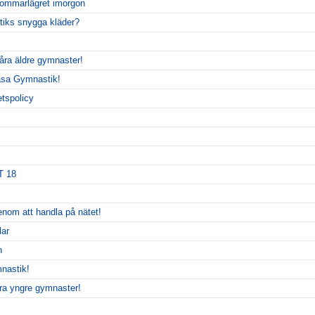
 sommarlägret imorgon
tiks snygga kläder?
 våra äldre gymnaster!
Vasa Gymnastik!
tspolicy
HT 18
nom att handla på nätet!
lar
n
nastik!
våra yngre gymnaster!