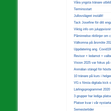
Våra yngsta tränare utbild
Terminsstart
Jullovslägret inställt!
Tack Josefine för ditt en
Viktig info om juluppvisni
Påminnelse riktlinjer om 
Välkomna på årsmöte 20
Uppdatering ang. Covid19
Revisor + ledamot + valb
Vision 2025 var fokus på 
Anmälan stängd för höstt
10 tränare på kurs i helge
VG:s första digitala kick o
Lärlingsprogrammet 2020 
3 grupper har lediga plats
Platser kvar i vår nystar
Semestertider