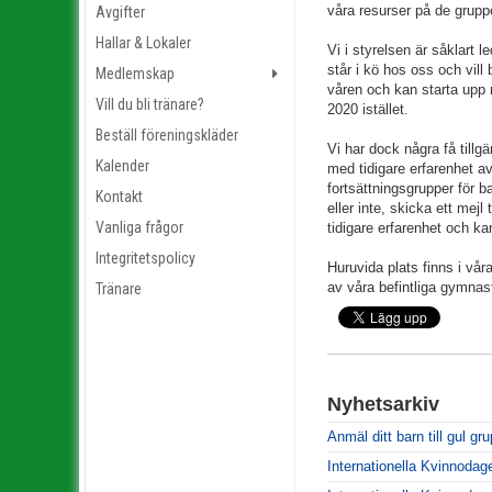
våra resurser på de grupp
Avgifter
Hallar & Lokaler
Vi i styrelsen är såklart 
står i kö hos oss och vill 
Medlemskap
våren och kan starta upp n
Vill du bli tränare?
2020 istället.
Beställ föreningskläder
Vi har dock några få tillg
Kalender
med tidigare erfarenhet a
fortsättningsgrupper för 
Kontakt
eller inte, skicka ett mejl 
Vanliga frågor
tidigare erfarenhet och kan
Integritetspolicy
Huruvida plats finns i vå
av våra befintliga gymnas
Tränare
Nyhetsarkiv
Anmäl ditt barn till gul gr
Internationella Kvinnodag