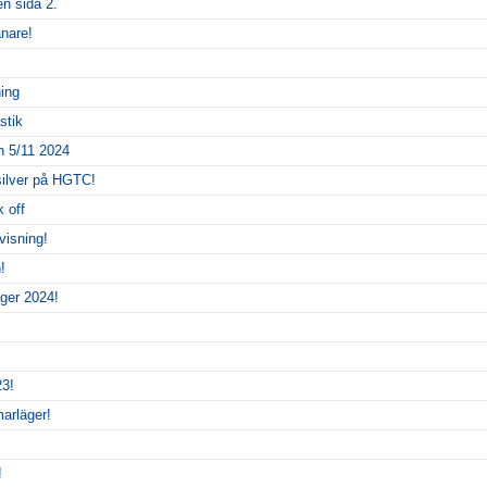
en sida 2.
nare!
ing
stik
 5/11 2024
silver på HGTC!
k off
visning!
!
ger 2024!
3!
arläger!
!