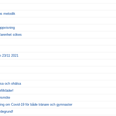
us metodik
uppvisning
farenhet sökes
 23/11 2021
sa och ohälsa
filkläder!
årsmöte
ing om Covid-19 för både tränare och gymnaster
rdegrund!