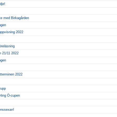
dje!
te med Birkagården
ingen
uppvisning 2022
reläsning
 21/11 2022
ingen
tterminen 2022
rupp
ävling Ö-cupen
ionssexan!