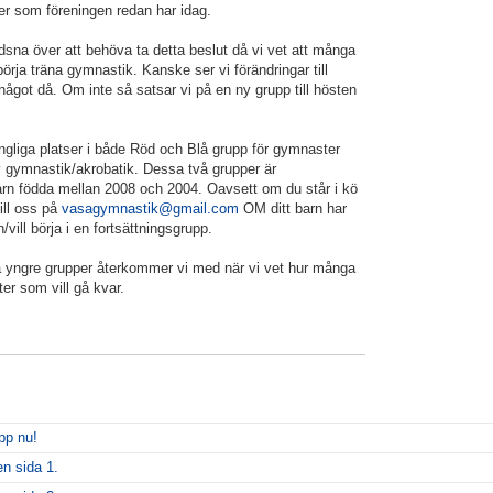
er som föreningen redan har idag.
ledsna över att behöva ta detta beslut då vi vet att många
börja träna gymnastik. Kanske ser vi förändringar till
ågot då. Om inte så satsar vi på en ny grupp till hösten
ängliga platser i både Röd och Blå grupp för gymnaster
v gymnastik/akrobatik. Dessa två grupper är
barn födda mellan 2008 och 2004. Oavsett om du står i kö
till oss på
vasagymnastik@gmail.com
OM ditt barn har
/vill börja i en fortsättningsgrupp.
ra yngre grupper återkommer vi med när vi vet hur många
ter som vill gå kvar.
upp nu!
en sida 1.