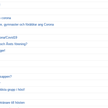
!
m corona
are, gymnaster och föräldrar ang Corona
rona/Covid19
 och Årets förening?
ger!
msappen?
r
ldsta grupp i höst!
ränare till hösten