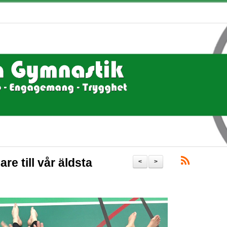
re till vår äldsta
<
>