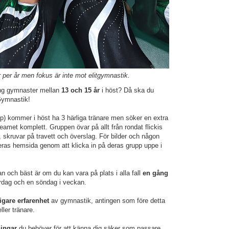
 per år men fokus är inte mot elitgymnastik.
gäng gymnaster mellan
13 och 15 år
i höst? Då ska du
 Gymnastik!
pp) kommer i höst ha 3 härliga tränare men söker en extra
 teamet komplett. Gruppen övar på allt från rondat flickis
er, skruvar på travett och överslag. För bilder och någon
deras hemsida genom att klicka in på deras grupp uppe i
n och bäst är om du kan vara på plats i alla fall
en gång
ardag och en söndag i veckan.
igare erfarenhet
av gymnastik, antingen som före detta
ller tränare.
ningar
du behöver för att känna dig säker som passare