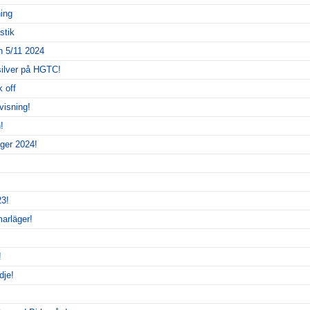
ing
stik
 5/11 2024
silver på HGTC!
k off
visning!
!
ger 2024!
3!
arläger!
!
dje!