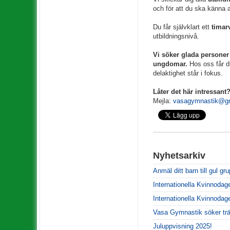
och för att du ska känna 
Du får självklart ett
timar
utbildningsnivå.
Vi söker glada persone
ungdomar.
Hos oss får d
delaktighet står i fokus.
Låter det här intressant
Mejla:
vasagymnastik@g
Nyhetsarkiv
Anmäl ditt barn till gul gr
Internationella Kvinnodag
Internationella Kvinnodag
Vasa Gymnastik söker trä
Juluppvisning 2025!