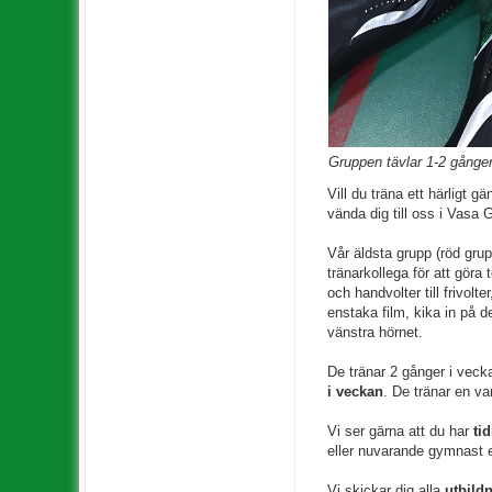
Gruppen tävlar 1-2 gånger
Vill du träna ett härligt 
vända dig till oss i Vasa
Vår äldsta grupp (röd gru
tränarkollega för att göra
och handvolter till frivolt
enstaka film, kika in på 
vänstra hörnet.
De tränar 2 gånger i vecka
i veckan
. De tränar en v
Vi ser gärna att du har
tid
eller nuvarande gymnast e
Vi skickar dig alla
utbild