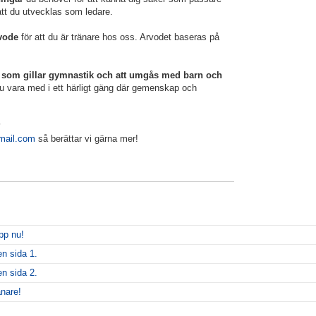
att du utvecklas som ledare.
vode
för att du är tränare hos oss. Arvodet baseras på
r som gillar gymnastik och att umgås med barn och
u vara med i ett härligt gäng där gemenskap och
?
mail.com
så berättar vi gärna mer!
upp nu!
en sida 1.
en sida 2.
nare!