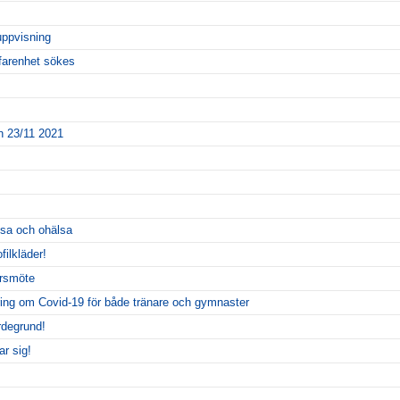
uppvisning
farenhet sökes
 23/11 2021
sa och ohälsa
filkläder!
årsmöte
ing om Covid-19 för både tränare och gymnaster
rdegrund!
ar sig!