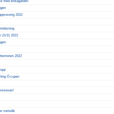
te med Birkagården
ingen
uppvisning 2022
reläsning
 21/11 2022
ingen
tterminen 2022
rupp
ävling Ö-cupen
ionssexan!
us metodik