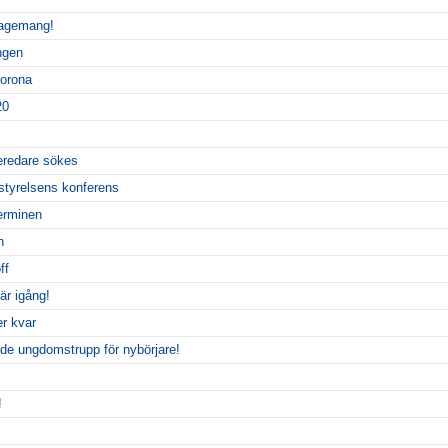
gagemang!
ngen
corona
20
eredare sökes
styrelsens konferens
erminen
n
ff
är igång!
er kvar
tade ungdomstrupp för nybörjare!
!