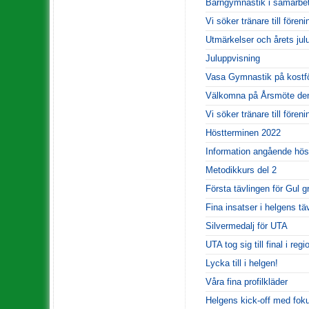
Barngymnastik i samarbe
Vi söker tränare till fören
Utmärkelser och årets jul
Juluppvisning
Vasa Gymnastik på kostfö
Välkomna på Årsmöte den
Vi söker tränare till fören
Höstterminen 2022
Information angående hös
Metodikkurs del 2
Första tävlingen för Gul g
Fina insatser i helgens t
Silvermedalj för UTA
UTA tog sig till final i reg
Lycka till i helgen!
Våra fina profilkläder
Helgens kick-off med fok