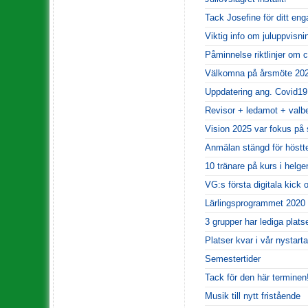
Tack Josefine för ditt en
Viktig info om juluppvisni
Påminnelse riktlinjer om 
Välkomna på årsmöte 20
Uppdatering ang. Covid19
Revisor + ledamot + valb
Vision 2025 var fokus på 
Anmälan stängd för höstt
10 tränare på kurs i helge
VG:s första digitala kick o
Lärlingsprogrammet 2020 
3 grupper har lediga plats
Platser kvar i vår nystar
Semestertider
Tack för den här terminen
Musik till nytt fristående