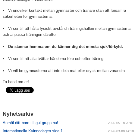
Vi undviker kontakt mellan gymnaster och tränare utan att försämra
Medlemskap
säkerheten för gymnasterna.
Vill du bli tränare?
Vi ser till att hålla fysiskt avstånd i träningshallen mellan gymnasterna
och anpassa träningen därefter.
Beställ föreningskläder
Du stannar hemma om du känner dig det minsta sjuk/förkyld.
Kalender
Vi ser till att alla tvättar händerna före och efter träning.
Kontakt
Vi vill be gymnasterna att inte dela mat eller dryck mellan varandra.
Vanliga frågor
Ta hand om er!
Integritetspolicy
Tränare
Nyhetsarkiv
Anmäl ditt barn till gul grupp nu!
2026-05-18 20:01
Internationella Kvinnodagen sida 1.
2026-03-08 14:10