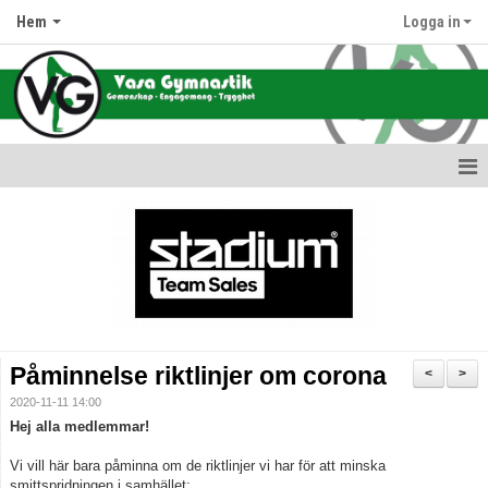
Hem
Logga in
Hem
Nyheter
Information om oss
Föreningens värdegrund
Påminnelse riktlinjer om corona
<
>
Terminsdata & Grupper
2020-11-11 14:00
Hej alla medlemmar!
Avgifter
Vi vill här bara påminna om de riktlinjer vi har för att minska
smittspridningen i samhället:
Hallar & Lokaler