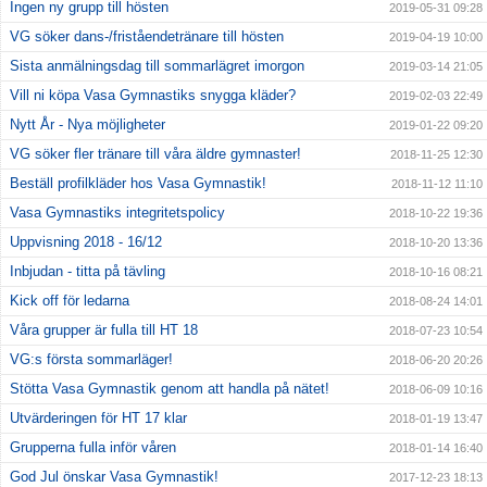
Ingen ny grupp till hösten
2019-05-31 09:28
VG söker dans-/friståendetränare till hösten
2019-04-19 10:00
Sista anmälningsdag till sommarlägret imorgon
2019-03-14 21:05
Vill ni köpa Vasa Gymnastiks snygga kläder?
2019-02-03 22:49
Nytt År - Nya möjligheter
2019-01-22 09:20
VG söker fler tränare till våra äldre gymnaster!
2018-11-25 12:30
Beställ profilkläder hos Vasa Gymnastik!
2018-11-12 11:10
Vasa Gymnastiks integritetspolicy
2018-10-22 19:36
Uppvisning 2018 - 16/12
2018-10-20 13:36
Inbjudan - titta på tävling
2018-10-16 08:21
Kick off för ledarna
2018-08-24 14:01
Våra grupper är fulla till HT 18
2018-07-23 10:54
VG:s första sommarläger!
2018-06-20 20:26
Stötta Vasa Gymnastik genom att handla på nätet!
2018-06-09 10:16
Utvärderingen för HT 17 klar
2018-01-19 13:47
Grupperna fulla inför våren
2018-01-14 16:40
God Jul önskar Vasa Gymnastik!
2017-12-23 18:13