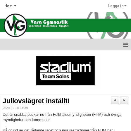
Hem
Logga in
Hem
Nyheter
Information om oss
Föreningens värdegrund
Jullovslägret inställt!
<
>
Terminsdata & Grupper
2020-12-20 14:39
Det är snabba puckar nu från Folkhälsomyndigheten (FHM) och övriga
Avgifter
myndigheter och kommuner.
På grund av det rådande läget och nya restriktioner från FHM har
Hallar & Lokaler