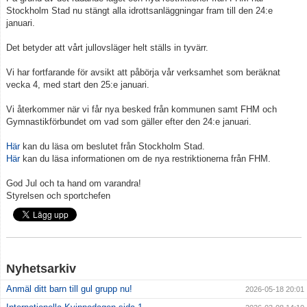
Stockholm Stad nu stängt alla idrottsanläggningar fram till den 24:e
januari.
Medlemskap
Det betyder att vårt jullovsläger helt ställs in tyvärr.
Vill du bli tränare?
Vi har fortfarande för avsikt att påbörja vår verksamhet som beräknat
vecka 4, med start den 25:e januari.
Beställ föreningskläder
Vi återkommer när vi får nya besked från kommunen samt FHM och
Kalender
Gymnastikförbundet om vad som gäller efter den 24:e januari.
Här
kan du läsa om beslutet från Stockholm Stad.
Kontakt
Här
kan du läsa informationen om de nya restriktionerna från FHM.
Vanliga frågor
God Jul och ta hand om varandra!
Styrelsen och sportchefen
Integritetspolicy
Tränare
Nyhetsarkiv
Anmäl ditt barn till gul grupp nu!
2026-05-18 20:01