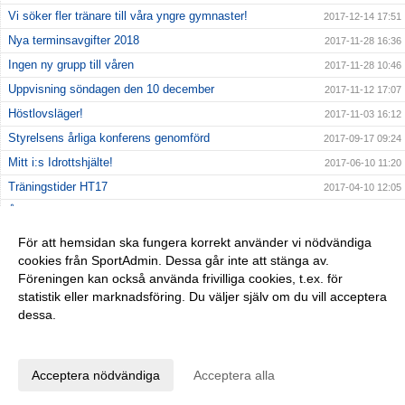
Vi söker fler tränare till våra yngre gymnaster!
2017-12-14 17:51
Nya terminsavgifter 2018
2017-11-28 16:36
Ingen ny grupp till våren
2017-11-28 10:46
Uppvisning söndagen den 10 december
2017-11-12 17:07
Höstlovsläger!
2017-11-03 16:12
Styrelsens årliga konferens genomförd
2017-09-17 09:24
Mitt i:s Idrottshjälte!
2017-06-10 11:20
Träningstider HT17
2017-04-10 12:05
Årsmöte Vasa Gymnastik 18/12-16
2017-01-13 14:02
Höstlovsläger i Rödabergsskolan
2016-10-31 19:33
För att hemsidan ska fungera korrekt använder vi nödvändiga
cookies från SportAdmin. Dessa går inte att stänga av.
Vasa Gymnastik fyller 4 år!
2016-10-08 16:59
Föreningen kan också använda frivilliga cookies, t.ex. för
--Kick-off lördag 3/9 kl 13.30--
2016-08-18 12:20
statistik eller marknadsföring. Du väljer själv om du vill acceptera
dessa.
Anpassa dina val
Cookie-inställningar
Gå till Webbversion
Acceptera nödvändiga
Acceptera alla