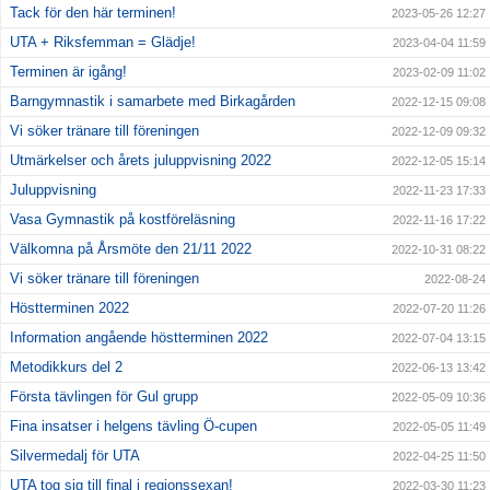
Tack för den här terminen!
2023-05-26 12:27
UTA + Riksfemman = Glädje!
2023-04-04 11:59
Terminen är igång!
2023-02-09 11:02
Barngymnastik i samarbete med Birkagården
2022-12-15 09:08
Vi söker tränare till föreningen
2022-12-09 09:32
Utmärkelser och årets juluppvisning 2022
2022-12-05 15:14
Juluppvisning
2022-11-23 17:33
Vasa Gymnastik på kostföreläsning
2022-11-16 17:22
Välkomna på Årsmöte den 21/11 2022
2022-10-31 08:22
Vi söker tränare till föreningen
2022-08-24
Höstterminen 2022
2022-07-20 11:26
Information angående höstterminen 2022
2022-07-04 13:15
Metodikkurs del 2
2022-06-13 13:42
Första tävlingen för Gul grupp
2022-05-09 10:36
Fina insatser i helgens tävling Ö-cupen
2022-05-05 11:49
Silvermedalj för UTA
2022-04-25 11:50
UTA tog sig till final i regionssexan!
2022-03-30 11:23